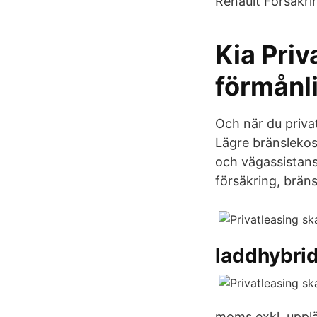
Renault Försäkri
Kia Priv
förmånli
Och när du privat
Lägre bränslekost
och vägassistans
försäkring, brän
laddhybrid
moms exkl. upplä