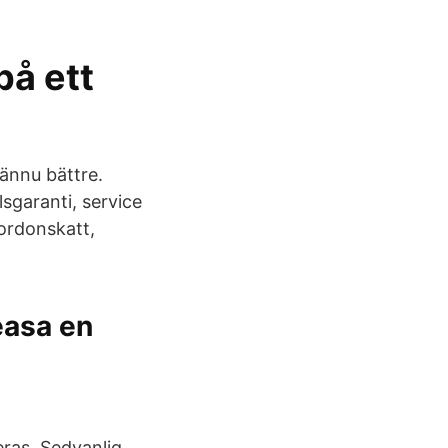
på ett
 ännu bättre.
sgaranti, service
ordonskatt,
leasa en
eras. Sedvanlig