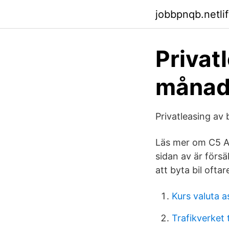
jobbpnqb.netli
Privatl
månad
Privatleasing av b
Läs mer om C5 Air
sidan av är försä
att byta bil oftar
Kurs valuta a
Trafikverket