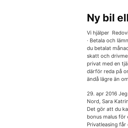
Ny bil e
Vi hjälper Redov
· Betala och läm
du betalat månads
skatt och drivme
privat med en tjä
därför reda på om
ändå lägre än om
29. apr 2016 Jeg 
Nord, Sara Katrine
Det gör att du k
bonus malus för 
Privatleasing får