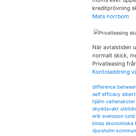
kreditprövning s
Mats norrbom
När avtalstiden up
normalt skick, m
Privatleasing frå
Kontoladdning vä
difference between
self efficacy alber
hjälm vattenskoter
skyddsvakt utbildn
erik svensson lund
kinas ekonomiska t
djursholm kommun