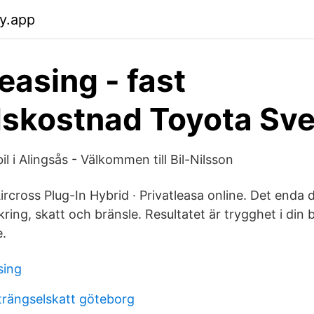
fy.app
easing - fast
skostnad Toyota Sve
il i Alingsås - Välkommen till Bil-Nilsson
cross Plug-In Hybrid · Privatleasa online. Det enda d
kring, skatt och bränsle. Resultatet är trygghet i din 
e.
sing
 trängselskatt göteborg