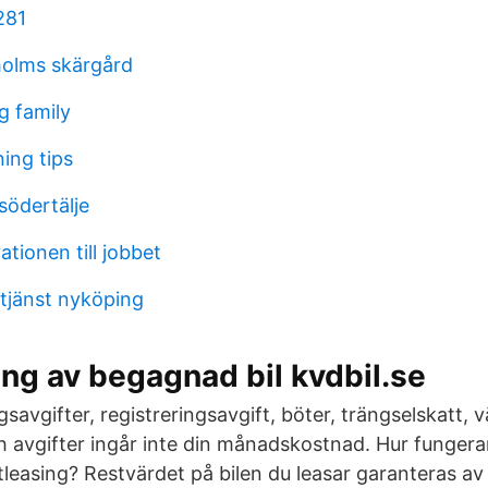
281
holms skärgård
g family
ing tips
 södertälje
tionen till jobbet
jänst nyköping
ing av begagnad bil kvdbil.se
gsavgifter, registreringsavgift, böter, trängselskatt, 
h avgifter ingår inte din månadskostnad. Hur fungera
leasing? Restvärdet på bilen du leasar garanteras av