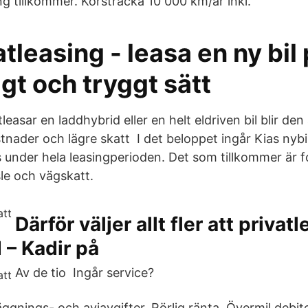
ng tillkommer. Körsträcka 10 000 km/år inkl.
atleasing - leasa en ny bil 
gt och tryggt sätt
leasar en laddhybrid eller en helt eldriven bil blir den
nader och lägre skatt I det beloppet ingår Kias nybil
 under hela leasingperioden. Det som tillkommer är f
sle och vägskatt.
Därför väljer allt fler att privat
 – Kadir på
Av de tio Ingår service?
ggnings- och aviavgifter. Rörlig ränta. Övermil debit