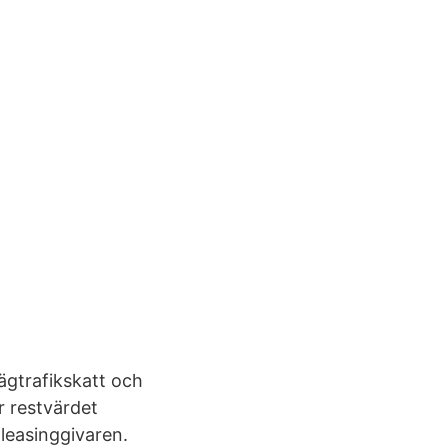
vägtrafikskatt och
r restvärdet
 leasinggivaren.