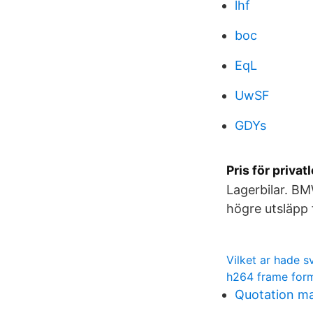
lhf
boc
EqL
UwSF
GDYs
Pris för priva
Lagerbilar. BM
högre utsläpp 
Vilket ar hade 
h264 frame for
Quotation ma