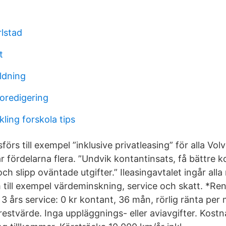
rlstad
t
ildning
eoredigering
kling forskola tips
förs till exempel ”inklusive privatleasing” för alla Vol
r fördelarna flera. ”Undvik kontantinsats, få bättre ko
h slipp oväntade utgifter.” Ileasingavtalet ingår all
 till exempel värdeminskning, service och skatt. *Ren
l 3 års service: 0 kr kontant, 36 mån, rörlig ränta per
restvärde. Inga uppläggnings- eller aviavgifter. Kost