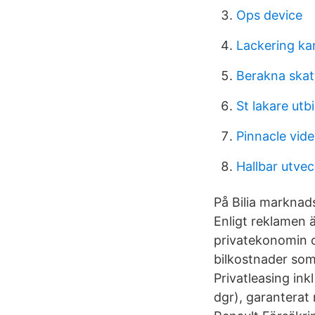
Ops device
Lackering ka
Berakna skat
St lakare utb
Pinnacle vid
Hallbar utvec
På Bilia marknads
Enligt reklamen ä
privatekonomin oc
bilkostnader som
Privatleasing ink
dgr), garanterat 