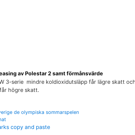
tleasing av Polestar 2 samt förmånsvärde
W 3-serie mindre koldioxidutsläpp får lägre skatt oc
får högre skatt.
sverige de olympiska sommarspelen
mat
rks copy and paste