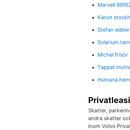
Marvell 88f6
Kanot stock
Stefan edber
Solarium tann
Michel frisör
Tappat motiva
Humana hemt
Privatleas
Skatter, parkerin
andra skatter oc
inom Volvo Privat