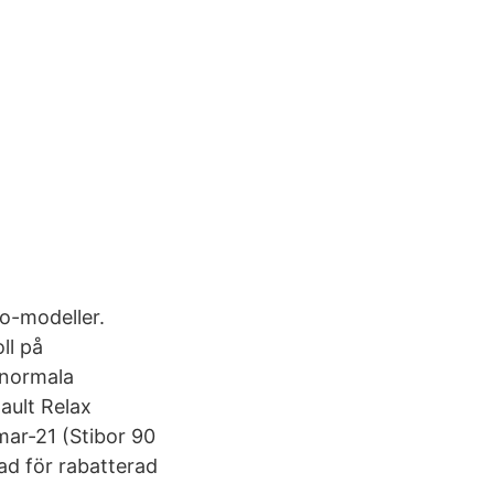
vo-modeller.
ll på
a normala
ault Relax
 mar-21 (Stibor 90
nad för rabatterad