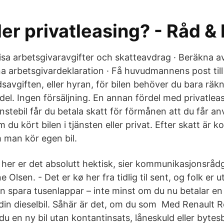
ller privatleasing? - Råd &
isa arbetsgivaravgifter och skatteavdrag · Beräkna av
na arbetsgivardeklaration · Få huvudmannens post till
avgiften, eller hyran, för bilen behöver du bara räkn
del. Ingen försäljning. En annan fördel med privatle
nstebil får du betala skatt för förmånen att du får an
 du kört bilen i tjänsten eller privat. Efter skatt är 
 man kör egen bil.
her er det absolutt hektisk, sier kommunikasjonsrådg
 Olsen. - Det er kø her fra tidlig til sent, og folk er 
an spara tusenlappar – inte minst om du nu betalar en
din dieselbil. Såhär är det, om du som Med Renault R
 du en ny bil utan kontantinsats, låneskuld eller bytes