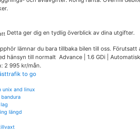
ker.
Detta ger dig en tydlig överblick av dina utgifter.
phör lämnar du bara tillbaka bilen till oss. Förutsatt a
ed hänsyn till normalt Advance | 1.6 GDi | Automatisk
n: 2 995 kr/mån.
sttrafik to go
 unix and linux
t bandura
 lag
ing längd
illvaxt