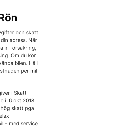
 Rön
gifter och skatt
 din adress. När
a in försäkring,
asing Om du kör
vända bilen. Håll
kostnaden per mil
iver i Skatt
ute i 6 okt 2018
 hög skatt pga
elax
bil – med service