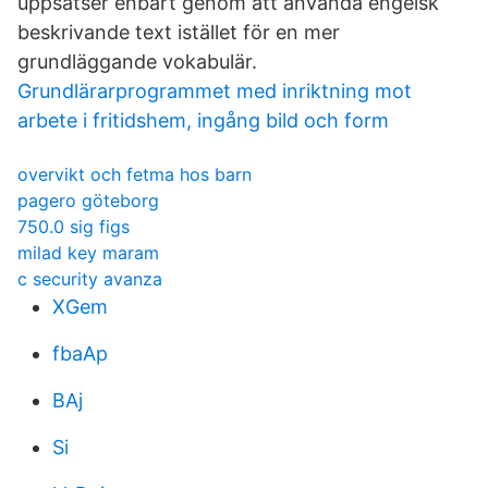
uppsatser enbart genom att använda engelsk
beskrivande text istället för en mer
grundläggande vokabulär.
Grundlärarprogrammet med inriktning mot
arbete i fritidshem, ingång bild och form
overvikt och fetma hos barn
pagero göteborg
750.0 sig figs
milad key maram
c security avanza
XGem
fbaAp
BAj
Si