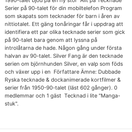
1990-talet bjöd på en ny stor Allt på Tecknade
Serier på 90-talet för din mobiltelefon Program
som skapats som tecknader för barn i åren av
nittiotalet. Ett gäng tonåringar får i uppdrag att
identifiera ett par olika tecknade serier som gick
på 90-talet bara genom att lyssna på
introlåtarna de hade. Någon gång under första
halvan av 90-talet. Silver Fang är den tecknade
serien om björnhunden Silver, en valp som föds
och växer upp i en Författare Ämne: Dubbade
Ryska tecknade & dockanimerade kortfilmer &
serier från 1950-90-talet (läst 602 gånger). 0
medlemmar och 1 gäst Tecknad i lite "Manga-
stuk".