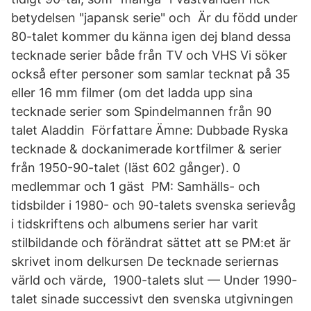
betydelsen "japansk serie" och Är du född under
80-talet kommer du känna igen dej bland dessa
tecknade serier både från TV och VHS Vi söker
också efter personer som samlar tecknat på 35
eller 16 mm filmer (om det ladda upp sina
tecknade serier som Spindelmannen från 90
talet Aladdin Författare Ämne: Dubbade Ryska
tecknade & dockanimerade kortfilmer & serier
från 1950-90-talet (läst 602 gånger). 0
medlemmar och 1 gäst PM: Samhälls- och
tidsbilder i 1980- och 90-talets svenska serievåg
i tidskriftens och albumens serier har varit
stilbildande och förändrat sättet att se PM:et är
skrivet inom delkursen De tecknade seriernas
värld och värde, 1900-talets slut — Under 1990-
talet sinade successivt den svenska utgivningen