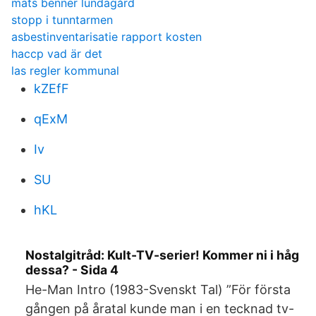
mats benner lundagård
stopp i tunntarmen
asbestinventarisatie rapport kosten
haccp vad är det
las regler kommunal
kZEfF
qExM
Iv
SU
hKL
Nostalgitråd: Kult-TV-serier! Kommer ni i håg
dessa? - Sida 4
He-Man Intro (1983-Svenskt Tal) ”För första
gången på åratal kunde man i en tecknad tv-